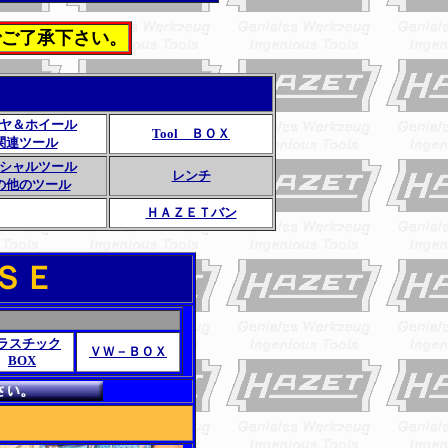
でご了承下さい。
ヤ＆ホイール
Tool ＢＯＸ
関連ツール
シャルツール
レンチ
の他のツール
ＨＡＺＥＴバン
ＳＥ
ラスチック
ＶＷ－ＢＯＸ
BOX