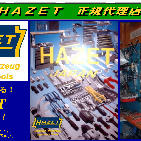
る！
T
！
・・。
下さい。