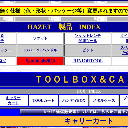
無く仕様（色・形状・パッケージ等）変更されますの
HAZET 製品 INDEX
ト＆
ソケットレンチ
タイ
ソケット
ンチ
関連ツール
スペ
カッター
EXバー＆Tハンドル
ビット
そ
Santatools2020
JUNIORTOOL
ログ
ＴＯＯＬＢＯＸ＆ＣＡ
BOX INDEX
キャリー
プ
TOOLカート
ハンディBOX
メタルケース
カート
キャリーカート