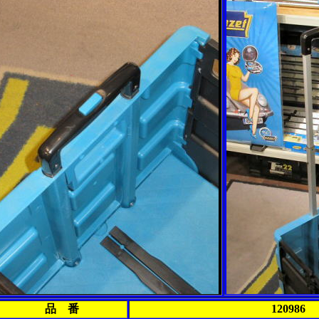
品 番
120986