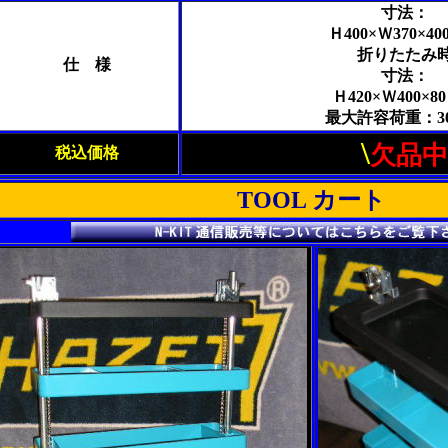
寸法：
Ｈ400×Ｗ370×4
折りたたみ
仕 様
寸法：
Ｈ420×Ｗ400×8
最大許容荷重：3
\
欠品中
税込価格
TOOL カート