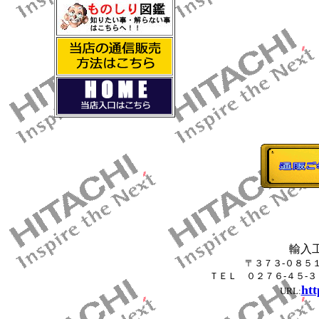
輸入
〒３７３-０８５
ＴＥＬ ０２７６-４５-
htt
URL: